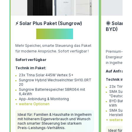
⚡ Solar Plus Paket (Sungrow)
🌞 Solar P
BYD)
18.500 €
1
Mehr Speicher, smarte Steuerung das Paket
für moderne Ansprüche. Sofort verfügbar !
Premium-Lösun
Energieunabhän
Sofort verfügbar
in Ingelheim.
Technik im Paket:
Auf Anfrage
23x Trina Solar 445W Vertex S+
Technik im Pak
Sungrow Hybrid Wechselrichter SH10.0RT
20
23x Trina So
Sungrow Batteriespeicher SBR064 mit
SMA Sunny T
6,4kWh
"Deutscher 
App-Anbindung & Monitoring
BYD Battery
+ weitere Optionen
kWh
SMA Sunny H
Ideal für: Familien & Haushalte in Ingelheim
Hersteller)
mit höherem Eigenverbrauch und Wunsch
+ weitere Opt
nach smarter Steuerung bei starkem
Preis-Leistungs-Verhältnis.
Ideal für: An