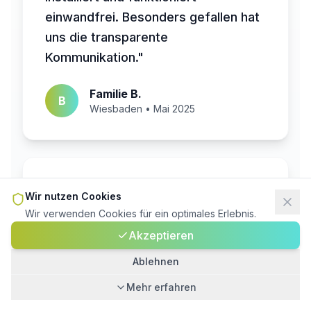
einwandfrei. Besonders gefallen hat
uns die transparente
Kommunikation."
Familie B.
B
Wiesbaden • Mai 2025
Photovoltaik • 10,1 kWp
Wir nutzen Cookies
Wir verwenden Cookies für ein optimales Erlebnis.
"Mit der PV-Anlage und dem
Akzeptieren
Energiemanager nutzen wir unseren
Strom optimal – die Stromrechnung
Ablehnen
ist deutlich gesunken."
Mehr erfahren