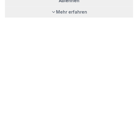
Ablehnen
Mehr erfahren
PHOTOVOLTAIK
Photovoltaik Wiesbaden
Photovoltaik Mainz
Photovoltaik Frankfurt
Photovoltaik Darmstadt