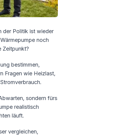
der Politik ist wieder
der Wärmepumpe noch
e Zeitpunkt?
idung bestimmen,
n Fragen wie Heizlast,
e Stromverbrauch.
 Abwarten, sondern fürs
umpe realistisch
ten läuft.
er vergleichen,