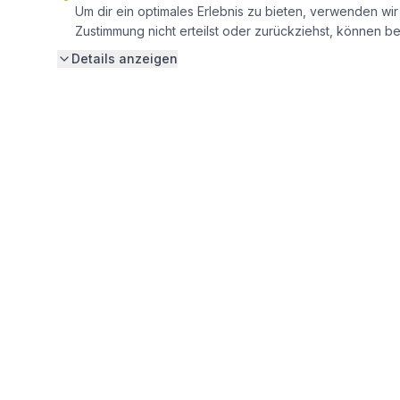
Um dir ein optimales Erlebnis zu bieten, verwenden w
Zustimmung nicht erteilst oder zurückziehst, können 
Details anzeigen
PHOTOVOLTAIK
WÄRMEP
Photovoltaik Wiesbaden
Wärmepum
Photovoltaik Mainz
Wärmepum
Photovoltaik Frankfurt
Wärmepump