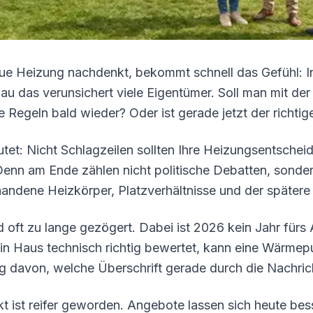
ue Heizung nachdenkt, bekommt schnell das Gefühl: In 
au das verunsichert viele Eigentümer. Soll man mit 
 Regeln bald wieder? Oder ist gerade jetzt der richtig
autet: Nicht Schlagzeilen sollten Ihre Heizungsentsche
enn am Ende zählen nicht politische Debatten, sonder
handene Heizkörper, Platzverhältnisse und der später
 oft zu lange gezögert. Dabei ist 2026 kein Jahr fürs
in Haus technisch richtig bewertet, kann eine Wärmep
 davon, welche Überschrift gerade durch die Nachrich
 ist reifer geworden. Angebote lassen sich heute bess