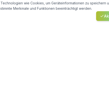
ir Technologien wie Cookies, um Geräteinformationen zu speichern
bestimmte Merkmale und Funktionen beeinträchtigt werden.
Ak
UMPE
UNTERNEHMEN
pe Wiesbaden
Referenzen
pe Mainz
Über uns
e Frankfurt
Karriere